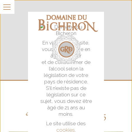
En visitant notre site,
vous certifiez être en
âge d’acheter
et de consommer de
l’alcool selon la
législation de votre
pays de résidence.
S’il n’existe pas de
législation sur ce
sujet, vous devez être
âgé de 21 ans au
Vins et santé 2005
moins.
Le site utilise des
cookies
.