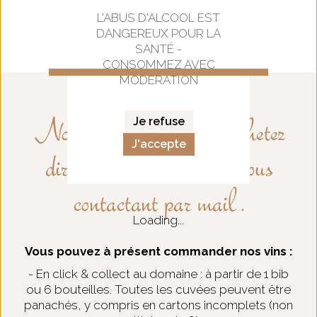
D'avril à Juillet
L'ABUS D'ALCOOL EST
DANGEREUX POUR LA
SANTÉ -
CONSOMMEZ AVEC
MODÉRATION
Je refuse
Nos Vins
Nouveau : achetez
J'accepte
directement nos vins en nous
contactant par mail .
Loading...
Vous pouvez à présent commander nos vins :
- En click & collect au domaine : à partir de 1 bib
ou 6 bouteilles. Toutes les cuvées peuvent être
panachés, y compris en cartons incomplets (non