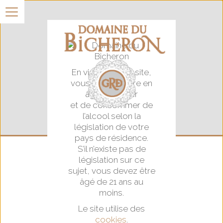
En visitant notre site,
vous certifiez être en
âge d’acheter
et de consommer de
l’alcool selon la
législation de votre
pays de résidence.
S’il n’existe pas de
législation sur ce
sujet, vous devez être
âgé de 21 ans au
La Floraison
moins.
Le site utilise des
cookies
.